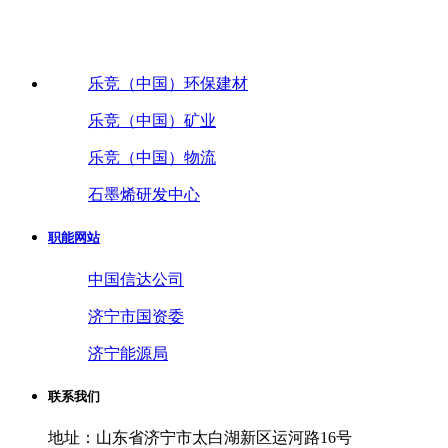
乐竞（中国）环保建材
乐竞（中国）矿业
乐竞（中国）物流
石墨烯研发中心
职能网站
中国信达公司
济宁市国资委
济宁能源局
联系我们
地址：山东省济宁市太白湖新区运河路16号