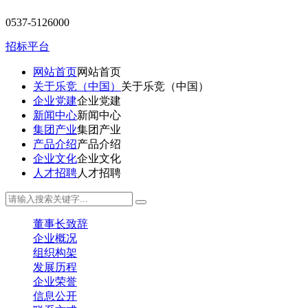
0537-5126000
招标平台
网站首页
网站首页
关于乐竞（中国）
关于乐竞（中国）
企业党建
企业党建
新闻中心
新闻中心
集团产业
集团产业
产品介绍
产品介绍
企业文化
企业文化
人才招聘
人才招聘
董事长致辞
企业概况
组织构架
发展历程
企业荣誉
信息公开