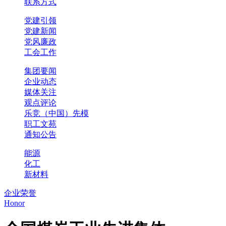
联系方式
党建引领
党建新闻
党风廉政
工会工作
集团要闻
企业动态
媒体关注
观点评论
乐竞（中国）先模
职工文苑
通知公告
能源
化工
新材料
企业荣誉
Honor