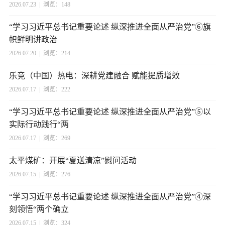
2026.07.23
|
浏览：148
“学习习近平总书记重要论述 纵深推进全面从严治党”⑥旗
帜鲜明讲政治
2026.07.20
|
浏览：214
乐竞（中国）热电：深耕党建融合 赋能提质增效
2026.07.17
|
浏览：222
“学习习近平总书记重要论述 纵深推进全面从严治党”⑤以
实际行动践行“两
2026.07.17
|
浏览：269
太平煤矿：开展“夏送清凉”慰问活动
2026.07.15
|
浏览：276
“学习习近平总书记重要论述 纵深推进全面从严治党”④深
刻领悟“两个确立
2026.07.15
|
浏览：324