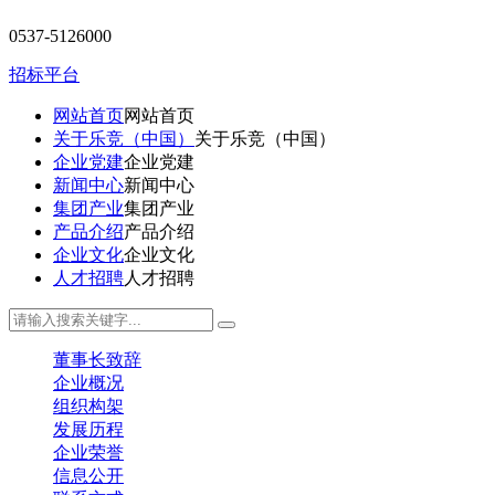
0537-5126000
招标平台
网站首页
网站首页
关于乐竞（中国）
关于乐竞（中国）
企业党建
企业党建
新闻中心
新闻中心
集团产业
集团产业
产品介绍
产品介绍
企业文化
企业文化
人才招聘
人才招聘
董事长致辞
企业概况
组织构架
发展历程
企业荣誉
信息公开