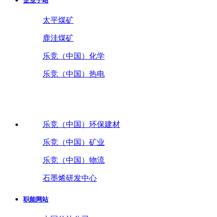
企业子站
太平煤矿
鹿洼煤矿
乐竞（中国）化学
乐竞（中国）热电
乐竞（中国）环保建材
乐竞（中国）矿业
乐竞（中国）物流
石墨烯研发中心
职能网站