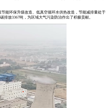
组节能环保升级改造、低真空循环水供热改造，节能减排量处于
化碳排放3367吨，为区域大气污染防治作出了积极贡献。