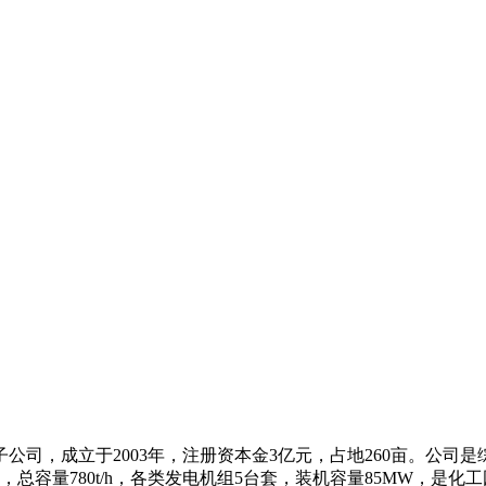
公司，成立于2003年，注册资本金3亿元，占地260亩。公司
总容量780t/h，各类发电机组5台套，装机容量85MW，是化