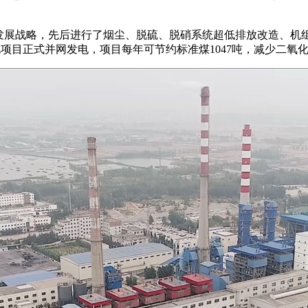
净发展战略，先后进行了烟尘、脱硫、脱硝系统超低排放改造、机
电项目正式并网发电，项目每年可节约标准煤1047吨，减少二氧