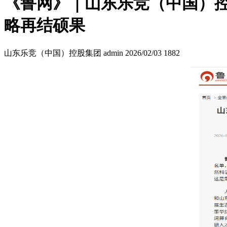
《鲁网》｜山东乐竞（中国）控
略再结硕果
山东乐竞（中国）控股集团
admin
2026/02/03
1882