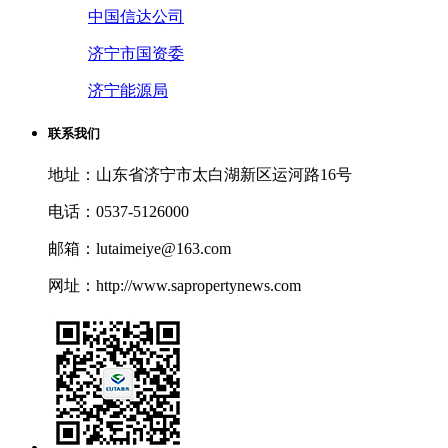
中国信达公司
济宁市国资委
济宁能源局
联系我们
地址：山东省济宁市太白湖新区运河路16号
电话：0537-5126000
邮箱：lutaimeiye@163.com
网址：http://www.sapropertynews.com