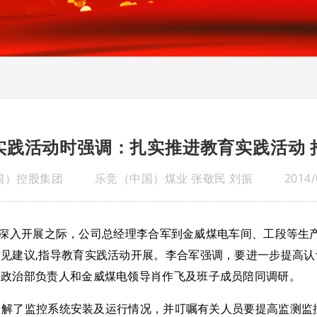
实践活动时强调：扎实推进教育实践活动 
国）控股集团
乐竞（中国）煤业 张敬民 刘振
2014/
深入开展之际，公司总经理李合军到金威煤电车间、工段等生
见建议,指导教育实践活动开展。李合军强调，要进一步提高
、政治部负责人和金威煤电领导肖作飞及班子成员陪同调研。
解了监控系统安装及运行情况，并叮嘱有关人员要提高监测监