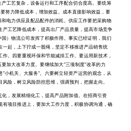
生产工艺复杂，设备运行和工序配合切合度高。要统筹
二要努力降低成本，增加效益。成本直接影响效益，要
料和电力供应及配品配件的消耗。供应工作要把采购物
生产工艺降低成本，提高出厂产品质量，提高市场竞争
中国）物流公司发挥了积极作用。事实已经证明，我们
在一起，上下拧成一股绳，坚定不移推进产品销售统
工作。四要重视环保和节能减排工作。要运用新技术，
要加大改革力度。要继续加大"三项制度"改革的力
"小机关、大服务"。六要树立轻资产运营的观念，从
目风险，树立风险防控思维，强调预判，把握走向。
元化，发展精细化工，提高产品附加值。在招商引资
现有项目推进上，要加大工作力度，积极协调沟通，确