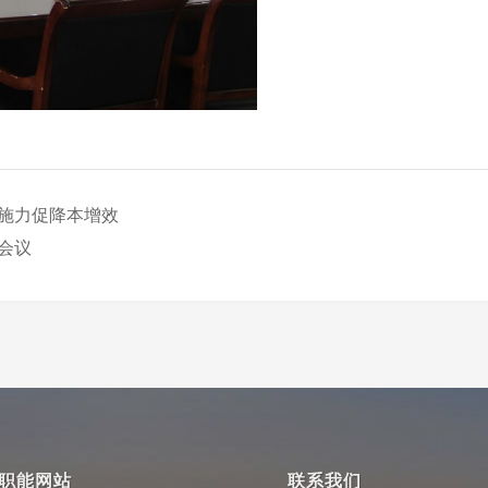
施力促降本增效
会议
职能网站
联系我们