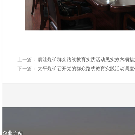
上一篇：
鹿洼煤矿群众路线教育实践活动见实效六项措
下一篇：
太平煤矿召开党的群众路线教育实践活动调度
企业子站