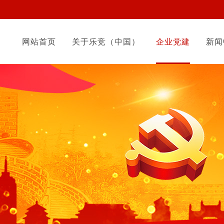
网站首页
关于乐竞（中国）
企业党建
新闻